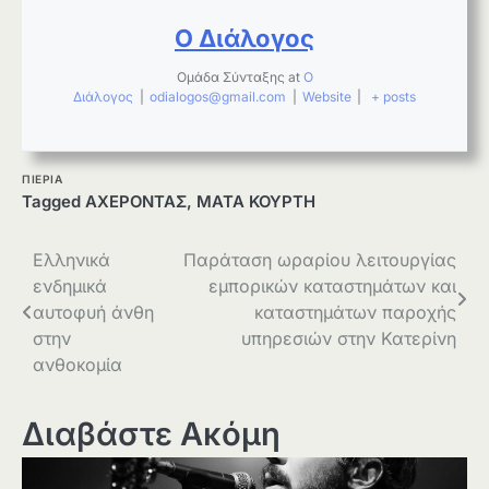
Ο Διάλογος
Ομάδα Σύνταξης
at
Ο
Διάλογος
|
odialogos@gmail.com
|
Website
|
+ posts
ΠΙΕΡΙΑ
Tagged
ΑΧΕΡΟΝΤΑΣ
,
ΜΑΤΑ ΚΟΥΡΤΗ
Πλοήγηση
Ελληνικά
Παράταση ωραρίου λειτουργίας
ενδημικά
εμπορικών καταστημάτων και
άρθρων
αυτοφυή άνθη
καταστημάτων παροχής
στην
υπηρεσιών στην Κατερίνη
ανθοκομία
Διαβάστε Ακόμη