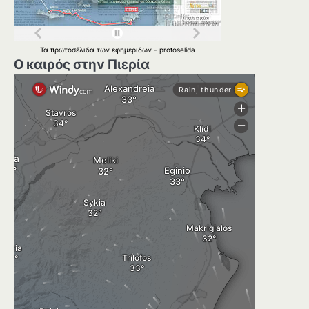
Τα
πρωτοσέλιδα
των
εφημερίδων
-
protoselida
Ο καιρός στην Πιερία