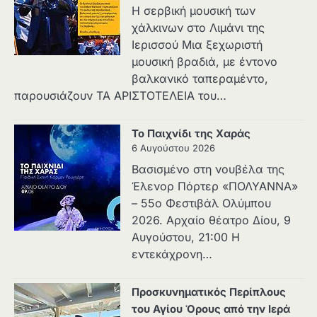
Η σερβική μουσική των
χάλκινων στο Λιμάνι της
Ιερισσού Μια ξεχωριστή
μουσική βραδιά, με έντονο
βαλκανικό ταπεραμέντο,
παρουσιάζουν ΤΑ ΑΡΙΣΤΟΤΕΛΕΙΑ του…
Το Παιχνίδι της Χαράς
6 Αυγούστου 2026
Βασισμένο στη νουβέλα της
Έλενορ Πόρτερ «ΠΟΛΥΑΝΝΑ»
– 55ο Φεστιβάλ Ολύμπου
2026. Αρχαίο θέατρο Δίου, 9
Αυγούστου, 21:00 Η
εντεκάχρονη…
Προσκυνηματικός Περίπλους
του Αγίου Όρους από την Ιερά