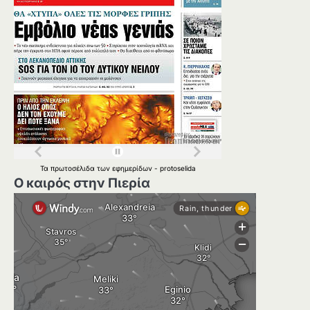
Τα
πρωτοσέλιδα
των
εφημερίδων
-
protoselida
Ο καιρός στην Πιερία