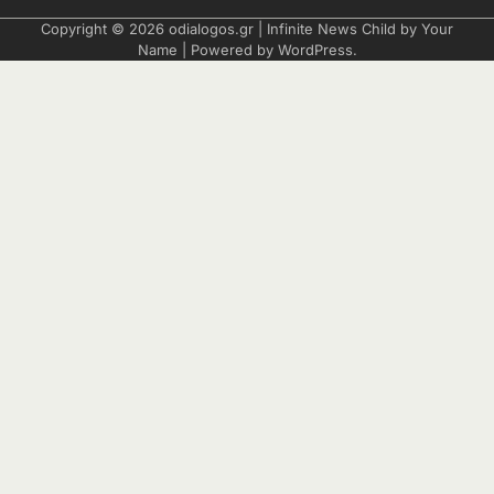
Copyright © 2026
odialogos.gr
| Infinite News Child by
Your
Name
| Powered by
WordPress
.