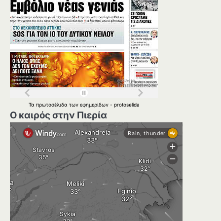
Τα
πρωτοσέλιδα
των
εφημερίδων
-
protoselida
Ο καιρός στην Πιερία