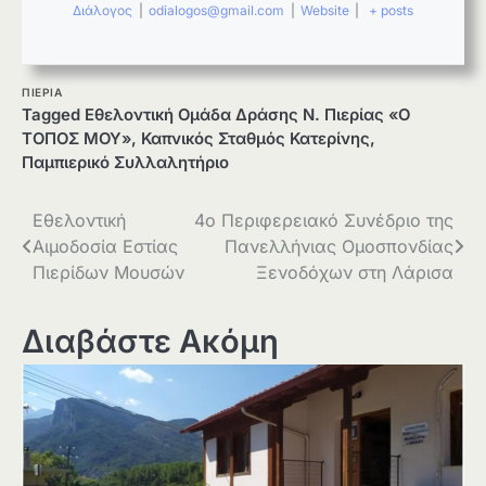
Διάλογος
|
odialogos@gmail.com
|
Website
|
+ posts
ΠΙΕΡΙΑ
Tagged
Εθελοντική Ομάδα Δράσης Ν. Πιερίας «Ο
ΤΟΠΟΣ ΜΟΥ»
,
Καπνικός Σταθμός Κατερίνης
,
Παμπιερικό Συλλαλητήριο
Πλοήγηση
Εθελοντική
4ο Περιφερειακό Συνέδριο της
Αιμοδοσία Εστίας
Πανελλήνιας Ομοσπονδίας
άρθρων
Πιερίδων Μουσών
Ξενοδόχων στη Λάρισα
Διαβάστε Ακόμη