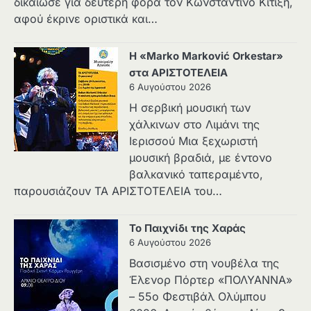
δικαίωσε για δεύτερη φορά τον Κωνσταντίνο Κιτιξή,
αφού έκρινε οριστικά και…
Η «Marko Marković Orkestar»
στα ΑΡΙΣΤΟΤΕΛΕΙΑ
6 Αυγούστου 2026
Η σερβική μουσική των
χάλκινων στο Λιμάνι της
Ιερισσού Μια ξεχωριστή
μουσική βραδιά, με έντονο
βαλκανικό ταπεραμέντο,
παρουσιάζουν ΤΑ ΑΡΙΣΤΟΤΕΛΕΙΑ του…
Το Παιχνίδι της Χαράς
6 Αυγούστου 2026
Βασισμένο στη νουβέλα της
Έλενορ Πόρτερ «ΠΟΛΥΑΝΝΑ»
– 55ο Φεστιβάλ Ολύμπου