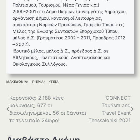
Πολιτισμού, Τουρισμού, Νέας Γενιάς κ.α.)
2000-2001 στο Δήμο Πιερίων (συνεργάτης Δημάρχου,
οργάνωση Δήμου, κανονισμοί λειτουργίας,
συγκρότηση Νομικών Προσώπων, Γραφείο Τύπου κ.α.)
Μέλος της Ένωσης Συντακτών Επαρχιακού Τύπου,
μέλος Δ.Σ. (Γραμματέας 2002 – 2011, Πρόεδρος 2012
– 2022).
Ιδρυτικό μέλος, μέλος Δ.Σ., πρόεδρος Δ.Σ. σε
Αθλητικούς, Πολιτιστικούς, Αναπτυξιακούς και
Οικολογικούς Συλλόγους.
ΜΑΚΕΔΟΝΙΑ
ΠΙΕΡΙΑ
ΥΓΕΙΑ
Πλοήγηση
Κορονοϊός: 2.188 νέες
CONNECT
μολύνσεις, 677 οι
Tourism and
άρθρων
διασωληνωμένοι. 56 οι θάνατοι
Travel Event
το τελευταίο 24ωρο!
Thessaloniki 2021