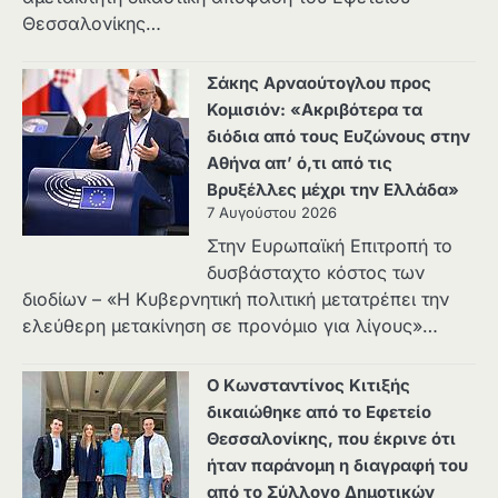
Θεσσαλονίκης…
Σάκης Αρναούτογλου προς
Κομισιόν: «Ακριβότερα τα
διόδια από τους Ευζώνους στην
Αθήνα απ’ ό,τι από τις
Βρυξέλλες μέχρι την Ελλάδα»
7 Αυγούστου 2026
Στην Ευρωπαϊκή Επιτροπή το
δυσβάσταχτο κόστος των
διοδίων – «Η Κυβερνητική πολιτική μετατρέπει την
ελεύθερη μετακίνηση σε προνόμιο για λίγους»…
Ο Κωνσταντίνος Κιτιξής
δικαιώθηκε από το Εφετείο
Θεσσαλονίκης, που έκρινε ότι
ήταν παράνομη η διαγραφή του
από το Σύλλογο Δημοτικών