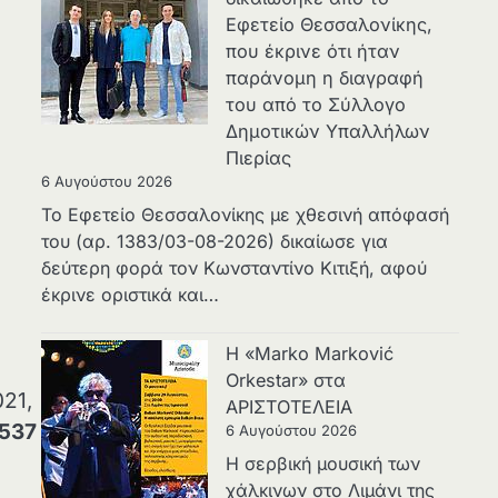
Εφετείο Θεσσαλονίκης,
που έκρινε ότι ήταν
παράνομη η διαγραφή
του από το Σύλλογο
Δημοτικών Υπαλλήλων
Πιερίας
6 Αυγούστου 2026
Το Εφετείο Θεσσαλονίκης με χθεσινή απόφασή
του (αρ. 1383/03-08-2026) δικαίωσε για
δεύτερη φορά τον Κωνσταντίνο Κιτιξή, αφού
έκρινε οριστικά και…
Η «Marko Marković
Orkestar» στα
21,
ΑΡΙΣΤΟΤΕΛΕΙΑ
537
6 Αυγούστου 2026
Η σερβική μουσική των
χάλκινων στο Λιμάνι της