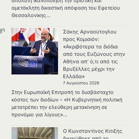
απόλυτη ικανοποίηση την οριστική και
αμετάκλητη δικαστική απόφαση του Εφετείου
Θεσσαλονίκης…
η
3
Σάκης Αρναούτογλου
προς Κομισιόν:
«Ακριβότερα τα διόδια
από τους Ευζώνους στην
Αθήνα απ’ ό,τι από τις
Βρυξέλλες μέχρι την
Ελλάδα»
7 Αυγούστου 2026
Στην Ευρωπαϊκή Επιτροπή το δυσβάσταχτο
κόστος των διοδίων – «Η Κυβερνητική πολιτική
μετατρέπει την ελεύθερη μετακίνηση σε
προνόμιο για λίγους»…
Ο Κωνσταντίνος Κιτιξής
δικαιώθηκε από το