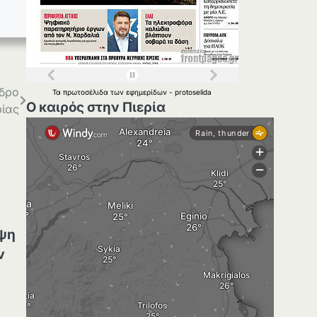
εδρο
Τα
πρωτοσέλιδα
των
εφημερίδων
-
protoselida
Ο καιρός στην Πιερία
ρίας
ί
ηψη
ν