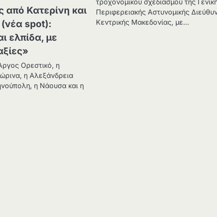
τροχονομικού σχεδιασμού της Γενικ
 από Κατερίνη και
Περιφερειακής Αστυνομικής Διεύθυ
Κεντρικής Μακεδονίας, με…
(νέα spot):
ι ελπίδα, με
αξίες»
Άργος Ορεστικό, η
λώρινα, η Αλεξάνδρεια
ηνούπολη, η Νάουσα και η