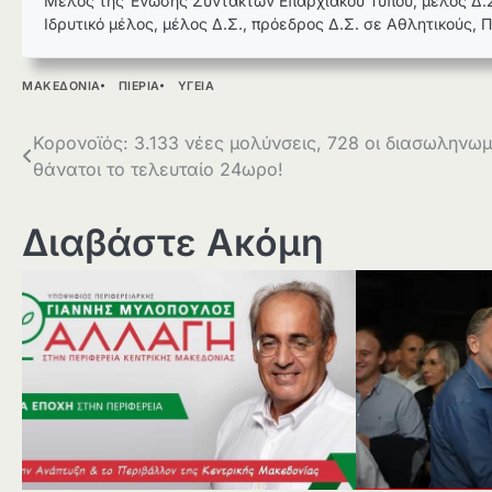
Μέλος της Ένωσης Συντακτών Επαρχιακού Τύπου, μέλος Δ.Σ
Ιδρυτικό μέλος, μέλος Δ.Σ., πρόεδρος Δ.Σ. σε Αθλητικούς, 
ΜΑΚΕΔΟΝΙΑ
ΠΙΕΡΙΑ
ΥΓΕΙΑ
Πλοήγηση
Κορονοϊός: 3.133 νέες μολύνσεις, 728 οι διασωληνωμέ
θάνατοι το τελευταίο 24ωρο!
άρθρων
Διαβάστε Ακόμη