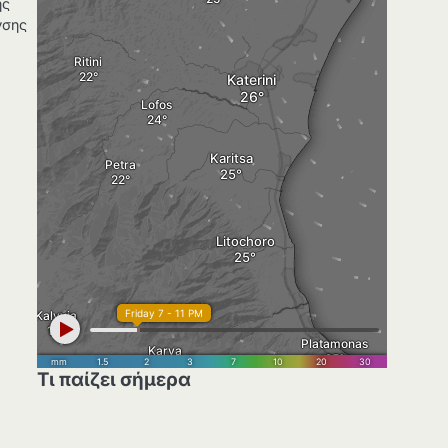
ής
νσης
Τι παίζει σήμερα