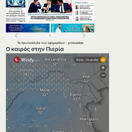
Τα
πρωτοσέλιδα
των
εφημερίδων
-
protoselida
Ο καιρός στην Πιερία