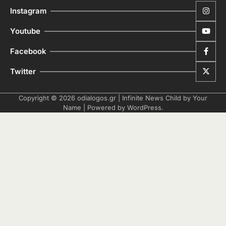
Instagram
Youtube
Facebook
Twitter
Copyright © 2026
odialogos.gr
| Infinite News Child by
Your
Name
| Powered by
WordPress
.