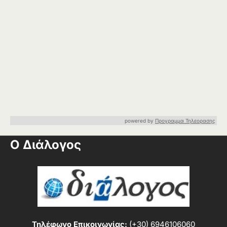
powered by
Προγραμμα Τηλεορασης
Ο Διάλογος
Τηλέφωνο Επικοινωνίας:
(+30) 6946106060