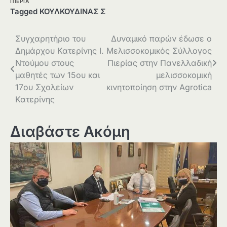
ΠΙΕΡΙΑ
Tagged
ΚΟΥΛΚΟΥΔΙΝΑΣ Σ
Πλοήγηση
Συγχαρητήριο του
Δυναμικό παρών έδωσε ο
Δημάρχου Κατερίνης Ι.
Μελισσοκομικός Σύλλογος
άρθρων
Ντούμου στους
Πιερίας στην Πανελλαδική
μαθητές των 15ου και
μελισσοκομική
17ου Σχολείων
κινητοποίηση στην Agrotica
Κατερίνης
Διαβάστε Ακόμη