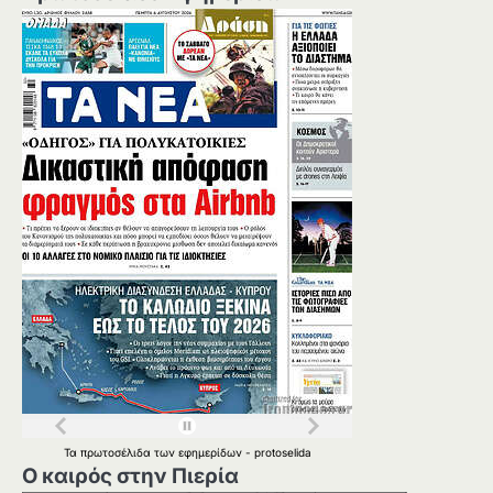
Τα
πρωτοσέλιδα
των
εφημερίδων
-
protoselida
Ο καιρός στην Πιερία