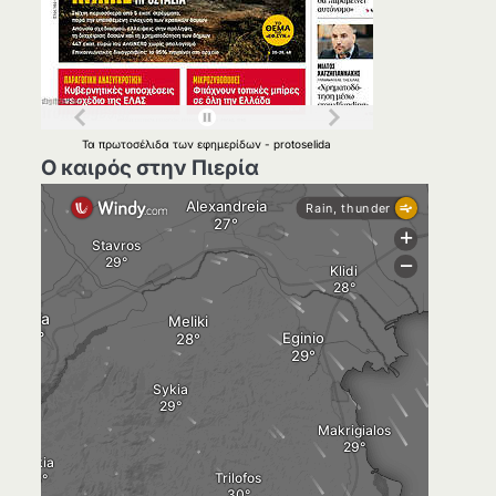
Τα
πρωτοσέλιδα
των
εφημερίδων
-
protoselida
Ο καιρός στην Πιερία