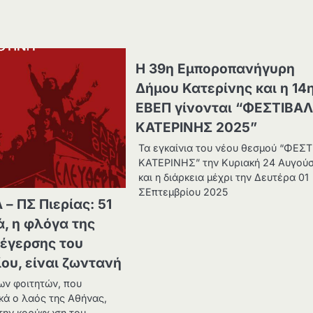
Η 39η Εμποροπανήγυρη
Δήμου Κατερίνης και η 14
ΕΒΕΠ γίνονται “ΦΕΣΤΙΒΑ
ΚΑΤΕΡΙΝΗΣ 2025”
Τα εγκαίνια του νέου θεσμού “ΦΕΣ
ΚΑΤΕΡΙΝΗΣ” την Κυριακή 24 Αυγού
και η διάρκεια μέχρι την Δευτέρα 01
ΣΕπτεμβρίου 2025
 – ΠΣ Πιερίας: 51
ά, η φλόγα της
έγερσης του
ου, είναι ζωντανή
ων φοιτητών, που
κά ο λαός της Αθήνας,
την κορύφωση του