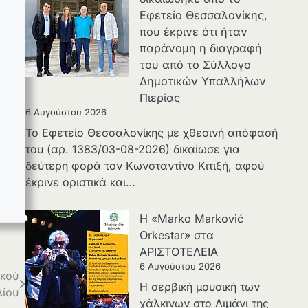
Εφετείο Θεσσαλονίκης,
που έκρινε ότι ήταν
παράνομη η διαγραφή
του από το Σύλλογο
Δημοτικών Υπαλλήλων
Πιερίας
6 Αυγούστου 2026
Το Εφετείο Θεσσαλονίκης με χθεσινή απόφασή
του (αρ. 1383/03-08-2026) δικαίωσε για
δεύτερη φορά τον Κωνσταντίνο Κιτιξή, αφού
έκρινε οριστικά και…
Η «Marko Marković
Orkestar» στα
ΑΡΙΣΤΟΤΕΛΕΙΑ
6 Αυγούστου 2026
ικού
Η σερβική μουσική των
Δίου
χάλκινων στο Λιμάνι της