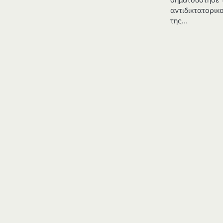
αντιδικτατορικ
της…