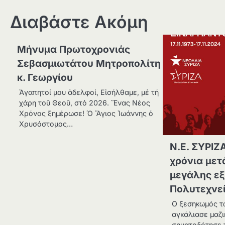
Διαβάστε Ακόμη
Μήνυμα Πρωτοχρονιάς
Σεβασμιωτάτου Μητροπολίτη
κ. Γεωργίου
Ἀγαπητοί μου ἀδελφοί, Εἰσήλθαμε, μέ τή
χάρη τοῦ Θεοῦ, στό 2026. Ἕνας Νέος
Χρόνος ξημέρωσε! Ὁ Ἅγιος Ἰωάννης ὁ
Χρυσόστομος…
Ν.Ε. ΣΥΡΙΖΑ
χρόνια μετ
μεγάλης εξ
Πολυτεχνεί
Ο ξεσηκωμός τ
αγκάλιασε μαζι
σηματοδότησε 