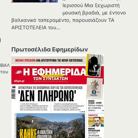
Ιερισσού Μια ξεχωριστή
μουσική βραδιά, με έντονο
βαλκανικό ταπεραμέντο, παρουσιάζουν ΤΑ
ΑΡΙΣΤΟΤΕΛΕΙΑ του…
η
Λ
Πρωτοσέλιδα Εφημερίδων
ΤΙΒΑΛ
στου