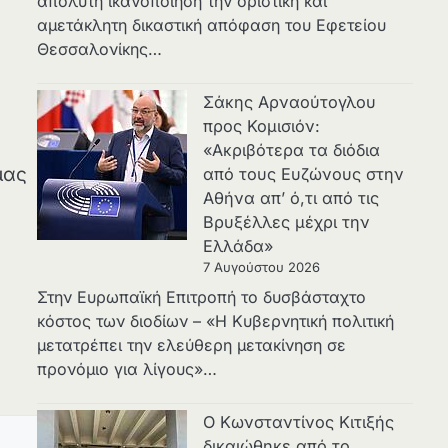
απόλυτη ικανοποίηση την οριστική και
αμετάκλητη δικαστική απόφαση του Εφετείου
Θεσσαλονίκης…
Σάκης Αρναούτογλου
προς Κομισιόν:
«Ακριβότερα τα διόδια
μας
από τους Ευζώνους στην
Αθήνα απ’ ό,τι από τις
Βρυξέλλες μέχρι την
Ελλάδα»
7 Αυγούστου 2026
Στην Ευρωπαϊκή Επιτροπή το δυσβάσταχτο
κόστος των διοδίων – «Η Κυβερνητική πολιτική
μετατρέπει την ελεύθερη μετακίνηση σε
προνόμιο για λίγους»…
Ο Κωνσταντίνος Κιτιξής
δικαιώθηκε από το