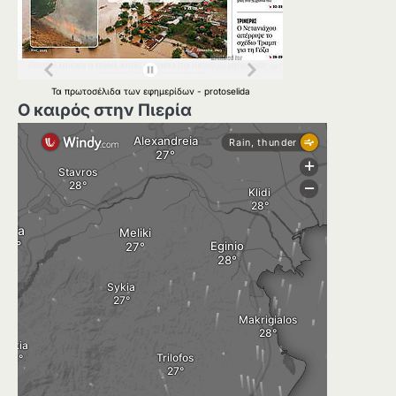
Τα
πρωτοσέλιδα
των
εφημερίδων
-
protoselida
Ο καιρός στην Πιερία