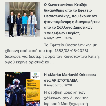
Ο Κωνσταντίνος Κιτιξής
δικαιώθηκε από το Εφετείο
Θεσσαλονίκης, που έκρινε ότι
ήταν παράνομη η διαγραφή του
από το Σύλλογο Δημοτικών
Υπαλλήλων Πιερίας
6 Αυγούστου 2026
Το Εφετείο Θεσσαλονίκης με
χθεσινή απόφασή του (αρ. 1383/03-08-2026)
δικαίωσε για δεύτερη φορά τον Κωνσταντίνο Κιτιξή,
αφού έκρινε οριστικά και…
Η «Marko Marković Orkestar»
στα ΑΡΙΣΤΟΤΕΛΕΙΑ
6 Αυγούστου 2026
Η σερβική μουσική των
χάλκινων στο Λιμάνι της
Ιερισσού Μια ξεχωριστή