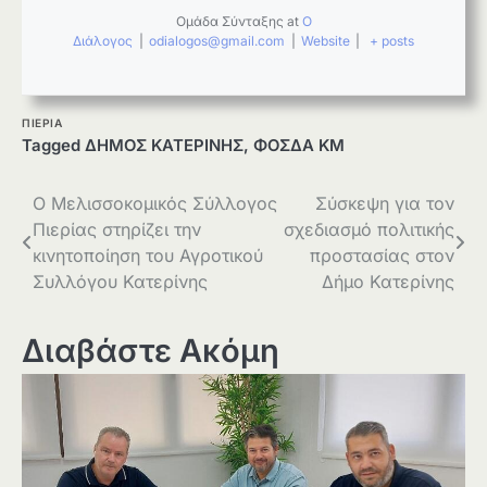
Ομάδα Σύνταξης
at
Ο
Διάλογος
|
odialogos@gmail.com
|
Website
|
+ posts
ΠΙΕΡΙΑ
Tagged
ΔΗΜΟΣ ΚΑΤΕΡΙΝΗΣ
,
ΦΟΣΔΑ ΚΜ
Πλοήγηση
Ο Μελισσοκομικός Σύλλογος
Σύσκεψη για τον
Πιερίας στηρίζει την
σχεδιασμό πολιτικής
άρθρων
κινητοποίηση του Αγροτικού
προστασίας στον
Συλλόγου Κατερίνης
Δήμο Κατερίνης
Διαβάστε Ακόμη