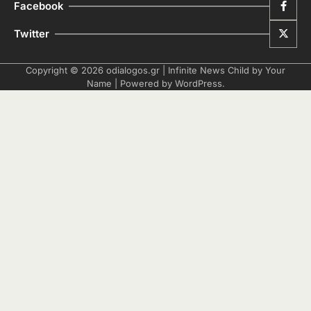
Facebook
Twitter
Copyright © 2026
odialogos.gr
| Infinite News Child by
Your
Name
| Powered by
WordPress
.