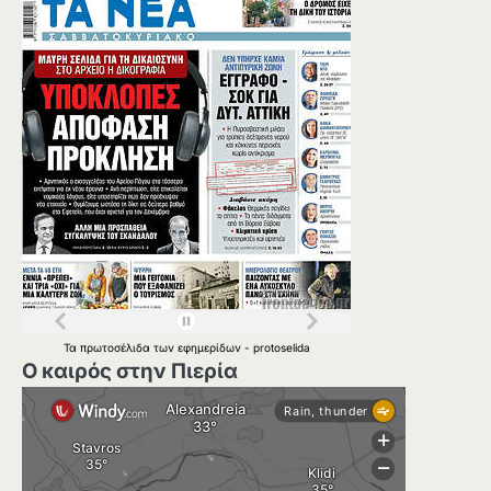
Τα
πρωτοσέλιδα
των
εφημερίδων
-
protoselida
Ο καιρός στην Πιερία