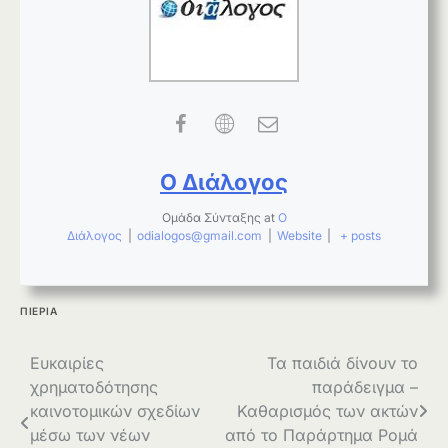
Ο Διάλογος
Ομάδα Σύνταξης
at
Ο
Διάλογος
|
odialogos@gmail.com
|
Website
|
+ posts
ΠΙΕΡΙΑ
Πλοήγηση
Eυκαιρίες
Τα παιδιά δίνουν το
χρηματοδότησης
παράδειγμα –
άρθρων
καινοτομικών σχεδίων
Καθαρισμός των ακτών
μέσω των νέων
από το Παράρτημα Ρομά