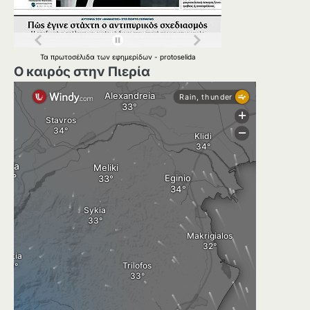
Τα
πρωτοσέλιδα
των
εφημερίδων
-
protoselida
Ο καιρός στην Πιερία