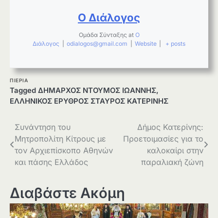
Ο Διάλογος
Ομάδα Σύνταξης
at
Ο
Διάλογος
|
odialogos@gmail.com
|
Website
|
+ posts
ΠΙΕΡΙΑ
Tagged
ΔΗΜΑΡΧΟΣ ΝΤΟΥΜΟΣ ΙΩΑΝΝΗΣ
,
ΕΛΛΗΝΙΚΟΣ ΕΡΥΘΡΟΣ ΣΤΑΥΡΟΣ ΚΑΤΕΡΙΝΗΣ
Πλοήγηση
Συνάντηση του
Δήμος Κατερίνης:
Μητροπολίτη Κίτρους με
Προετοιμασίες για το
άρθρων
τον Αρχιεπίσκοπο Αθηνών
καλοκαίρι στην
και πάσης Ελλάδος
παραλιακή ζώνη
Διαβάστε Ακόμη