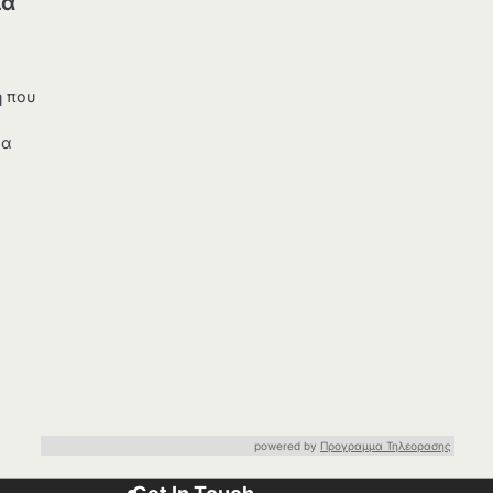
μα
η που
έα
powered by
Προγραμμα Τηλεορασης