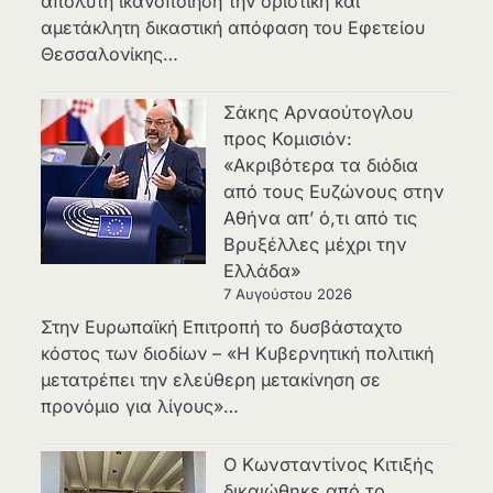
απόλυτη ικανοποίηση την οριστική και
αμετάκλητη δικαστική απόφαση του Εφετείου
Θεσσαλονίκης…
Σάκης Αρναούτογλου
προς Κομισιόν:
«Ακριβότερα τα διόδια
από τους Ευζώνους στην
Αθήνα απ’ ό,τι από τις
Βρυξέλλες μέχρι την
Ελλάδα»
7 Αυγούστου 2026
Στην Ευρωπαϊκή Επιτροπή το δυσβάσταχτο
κόστος των διοδίων – «Η Κυβερνητική πολιτική
μετατρέπει την ελεύθερη μετακίνηση σε
προνόμιο για λίγους»…
Ο Κωνσταντίνος Κιτιξής
δικαιώθηκε από το