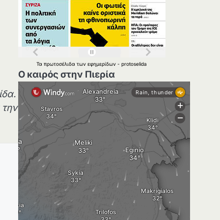
Τα
πρωτοσέλιδα
των
εφημερίδων
-
protoselida
Ο καιρός στην Πιερία
ίδα.
 την