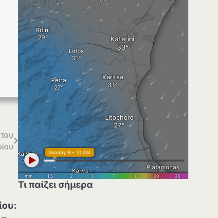
 του
ρίου
Τι παίζει σήμερα
ίου: