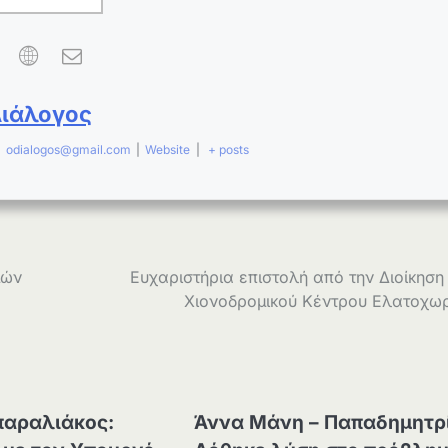
Διάλογος
|
odialogos@gmail.com
|
Website
|
+ posts
μών
Ευχαριστήρια επιστολή από την Διοίκηση
Χιονοδρομικού Κέντρου Ελατοχω
αραλιάκος:
Άννα Μάνη – Παπαδημητρ