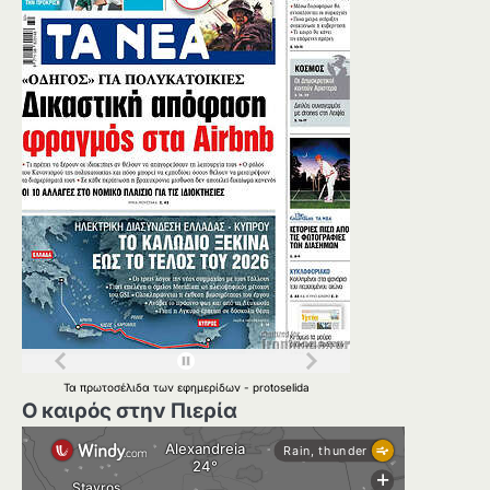
Τα
πρωτοσέλιδα
των
εφημερίδων
-
protoselida
Ο καιρός στην Πιερία