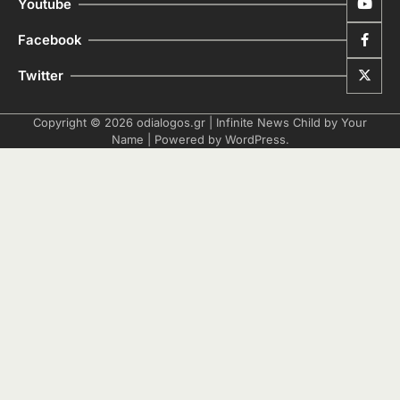
Youtube
Facebook
Twitter
Copyright © 2026
odialogos.gr
| Infinite News Child by
Your
Name
| Powered by
WordPress
.