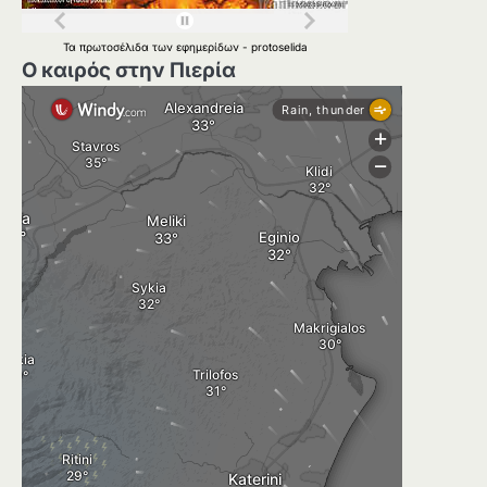
Τα
πρωτοσέλιδα
των
εφημερίδων
-
protoselida
Ο καιρός στην Πιερία