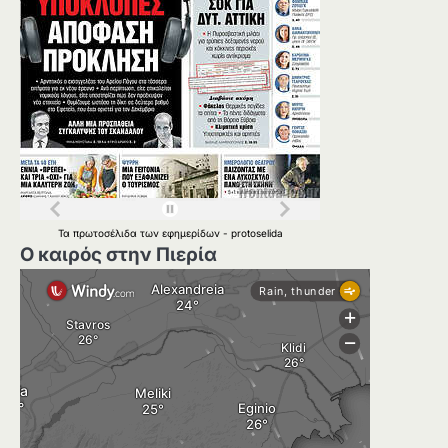
Τα
πρωτοσέλιδα
των
εφημερίδων
-
protoselida
Ο καιρός στην Πιερία