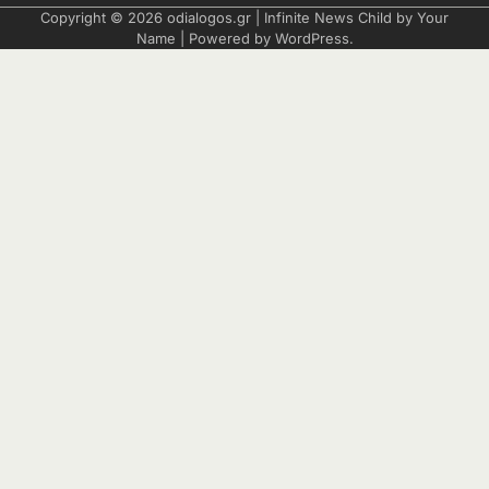
Copyright © 2026
odialogos.gr
| Infinite News Child by
Your
Name
| Powered by
WordPress
.