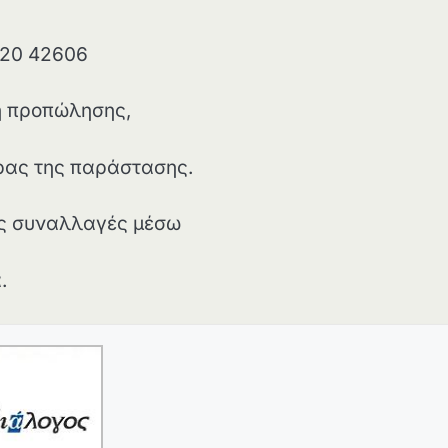
520 42606
μή προπώλησης,
έρας της παράστασης.
ές συναλλαγές μέσω
.