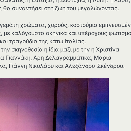
 Θάνατος, η Ευτυχία, η Δυστυχία, η Λύπη, η Χαρά,
ας θα συναντήσει στη ζωή του μεγαλώνοντας.
α γεμάτη χρώματα, χορούς, κοστούμια εμπνευσμέ
, με καλόγουστα σκηνικά και υπέροχους φωτισμο
αι τραγούδια της κάτω Ιταλίας.
ην σκηνοθεσία η ίδια μαζί με την η Χριστίνα
λίνα Γιαννάκη, Άρη Δελαγραμμάτικα, Μαρία
α, Γιάννη Νικολάου και Αλεξάνδρα Σκένδρου.