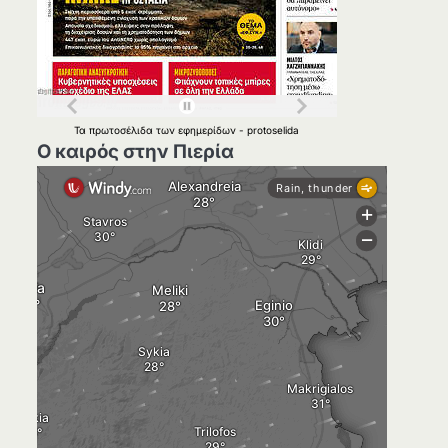
Τα
πρωτοσέλιδα
των
εφημερίδων
-
protoselida
Ο καιρός στην Πιερία