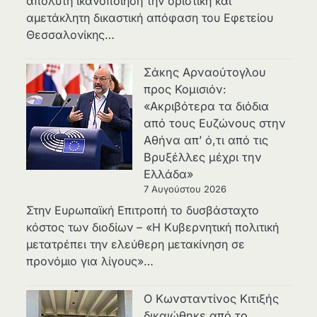
απόλυτη ικανοποίηση την οριστική και
αμετάκλητη δικαστική απόφαση του Εφετείου
Θεσσαλονίκης…
Σάκης Αρναούτογλου
προς Κομισιόν:
«Ακριβότερα τα διόδια
από τους Ευζώνους στην
Αθήνα απ’ ό,τι από τις
Βρυξέλλες μέχρι την
Ελλάδα»
7 Αυγούστου 2026
Στην Ευρωπαϊκή Επιτροπή το δυσβάσταχτο
κόστος των διοδίων – «Η Κυβερνητική πολιτική
μετατρέπει την ελεύθερη μετακίνηση σε
προνόμιο για λίγους»…
Ο Κωνσταντίνος Κιτιξής
δικαιώθηκε από το