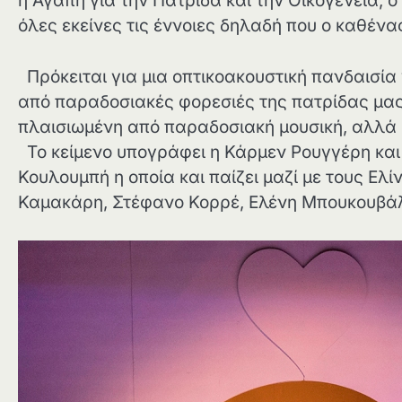
η Αγάπη για την Πατρίδα και την Οικογένεια, ο
όλες εκείνες τις έννοιες δηλαδή που ο καθέν
Πρόκειται για μια οπτικοακουστική πανδαισί
από παραδοσιακές φορεσιές της πατρίδας μας
πλαισιωμένη από παραδοσιακή μουσική, αλλά κ
Το κείμενο υπογράφει η Κάρμεν Ρουγγέρη και τ
Κουλουμπή η οποία και παίζει μαζί με τους Ε
Καμακάρη, Στέφανο Κορρέ, Ελένη Μπουκουβάλ