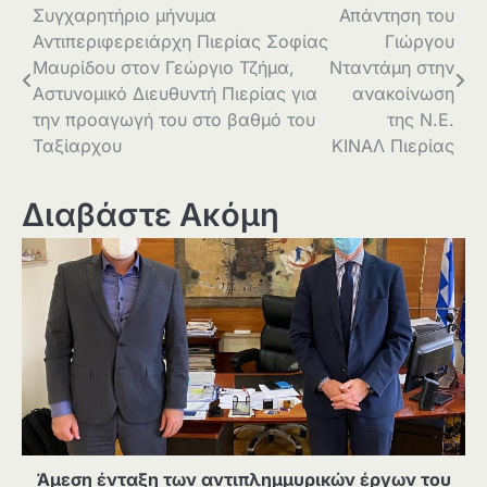
Πλοήγηση
Συγχαρητήριο μήνυμα
Απάντηση του
Αντιπεριφερειάρχη Πιερίας Σοφίας
Γιώργου
άρθρων
Μαυρίδου στον Γεώργιο Τζήμα,
Νταντάμη στην
Αστυνομικό Διευθυντή Πιερίας για
ανακοίνωση
την προαγωγή του στο βαθμό του
της Ν.Ε.
Ταξίαρχου
ΚΙΝΑΛ Πιερίας
Διαβάστε Ακόμη
Άμεση ένταξη των αντιπλημμυρικών έργων του