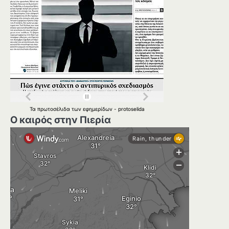
Τα
πρωτοσέλιδα
των
εφημερίδων
-
protoselida
Ο καιρός στην Πιερία