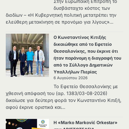
Στην Ευρωπαϊκή Επιτροπή το
δυσβάσταχτο κόστος των
διοδίων – «Η Κυβερνητική πολιτική μετατρέπει την
ελεύθερη μετακίνηση σε προνόμιο για λίγους»…
Ο Κωνσταντίνος Κιτιξής
δικαιώθηκε από το Εφετείο
Θεσσαλονίκης, που έκρινε ότι
ήταν παράνομη η διαγραφή του
από το Σύλλογο Δημοτικών
Υπαλλήλων Πιερίας
6 Αυγούστου 2026
Το Εφετείο Θεσσαλονίκης με
χθεσινή απόφασή του (αρ. 1383/03-08-2026)
δικαίωσε για δεύτερη φορά τον Κωνσταντίνο Κιτιξή,
αφού έκρινε οριστικά και…
Η «Marko Marković Orkestar»