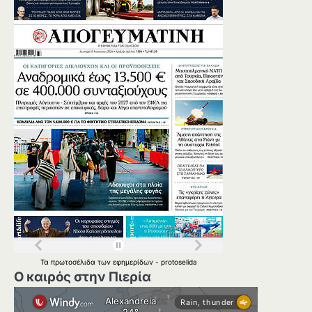
Τα
πρωτοσέλιδα
των
εφημερίδων
-
protoselida
Ο καιρός στην Πιερία