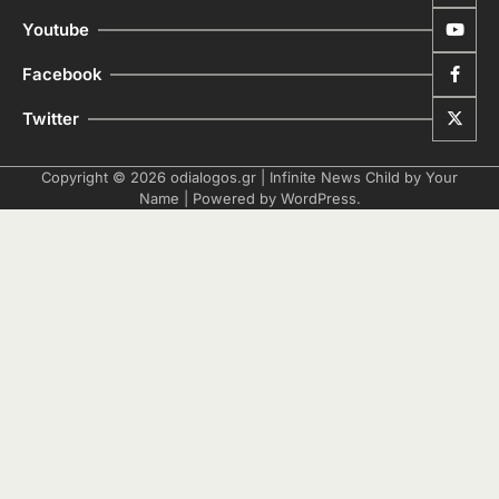
Youtube
Facebook
Twitter
Copyright © 2026
odialogos.gr
| Infinite News Child by
Your
Name
| Powered by
WordPress
.