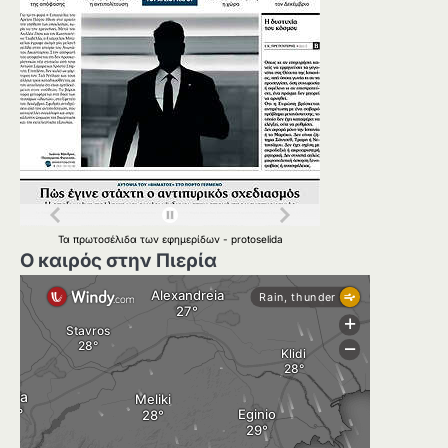
Τα
πρωτοσέλιδα
των
εφημερίδων
-
protoselida
Ο καιρός στην Πιερία