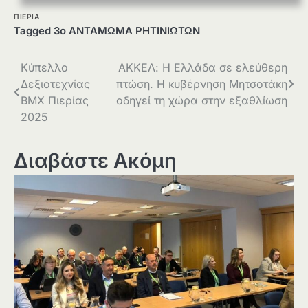
ΠΙΕΡΙΑ
Tagged
3ο ΑΝΤΑΜΩΜΑ ΡΗΤΙΝΙΩΤΩΝ
Πλοήγηση
Κύπελλο
ΑΚΚΕΛ: Η Ελλάδα σε ελεύθερη
Δεξιοτεχνίας
πτώση. Η κυβέρνηση Μητσοτάκη
άρθρων
ΒΜΧ Πιερίας
οδηγεί τη χώρα στην εξαθλίωση
2025
Διαβάστε Ακόμη