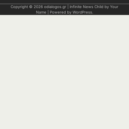
Copyright © 2026
odialogos.gr
| Infinite News Child by
Your
Name
| Powered by
WordPress
.