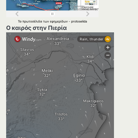
Τα
πρωτοσέλιδα
των
εφημερίδων
-
protoselida
Ο καιρός στην Πιερία