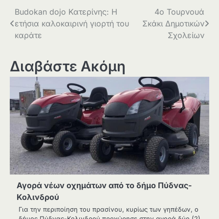
Πλοήγηση
Budokan dojo Κατερίνης: Η
4ο Τουρνουά
ετήσια καλοκαιρινή γιορτή του
Σκάκι Δημοτικών
άρθρων
καράτε
Σχολείων
Διαβάστε Ακόμη
Αγορά νέων οχημάτων από το δήμο Πύδνας-
Κολινδρού
Για την περιποίηση του πρασίνου, κυρίως των γηπέδων, ο
δήμος Πύδνας-Κολινδρού προχώρησε στην αγορά δύο (2)