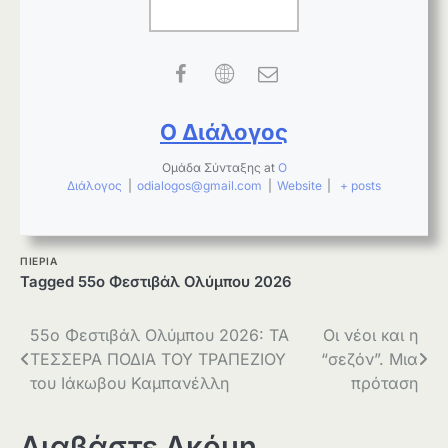
Ο Διάλογος
Ομάδα Σύνταξης
at
Ο
Διάλογος
|
odialogos@gmail.com
|
Website
|
+ posts
ΠΙΕΡΙΑ
Tagged
55ο Φεστιβάλ Ολύμπου 2026
Πλοήγηση
55ο Φεστιβάλ Ολύμπου 2026: ΤΑ
Οι νέοι και η
ΤΕΣΣΕΡΑ ΠΟΔΙΑ ΤΟΥ ΤΡΑΠΕΖΙΟΥ
“σεζόν”. Μια
άρθρων
του Ιάκωβου Καμπανέλλη
πρόταση
Διαβάστε Ακόμη