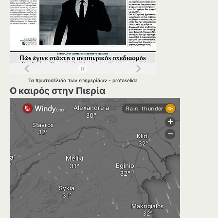
Τα
πρωτοσέλιδα
των
εφημερίδων
-
protoselida
Ο καιρός στην Πιερία