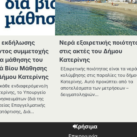
 εκδήλωσης
Νερά εξαιρετικής ποιότητ
ντος συμμετοχής
στις ακτές του Δήμου
α μάθησης του
Κατερίνης
ιά Βίου Μάθησης
Εξαιρετικής ποιότητας είναι τα νερ
κολύμβησης στις παραλίες του δήμο
 Δήμου Κατερίνης
Κατερίνης. Αυτό προκύπτει από τα
κάθε ενδιαφερόμενο/η
αποτελέσματα των μετρήσεων –
τερίνης, το Υπουργείο
δειγματοληψιών…
ρησκευμάτων (διά της
τείας Επαγγελματικής
ατάρτισης, Διά…
Χρήσιμα
Επικοινωνία