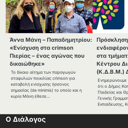
Άννα Μάνη – Παπαδημητρίου:
Πρόσκληση
«Ενίσχυση στα crimson
ενδιαφέρο
Πιερίας – ένας αγώνας που
στα τμήματ
δικαιώθηκε»
Κέντρου Δ
(Κ.Δ.Β.Μ.)
Το δίκαιο αίτημα των παραγωγών
σταφυλιών ποικιλίας crimson για
Ενημερώνουμε 
καταβολή ενίσχυσης ήσσονος
ότι ο Δήμος Κα
σημασίας (de minimis) το οποίο και η
Παιδείας και Θ
κυρία Μάνη έθεσε…
Γενικής Γραμμα
Εκπαίδευσης, Κ
Ο Διάλογος