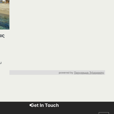
ας
ά
υ
powered by
Προγραμμα Τηλεορασης
Get In Touch