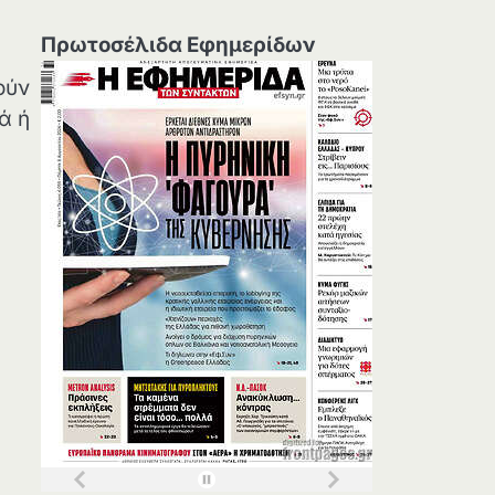
Πρωτοσέλιδα Εφημερίδων
ούν
ά ή