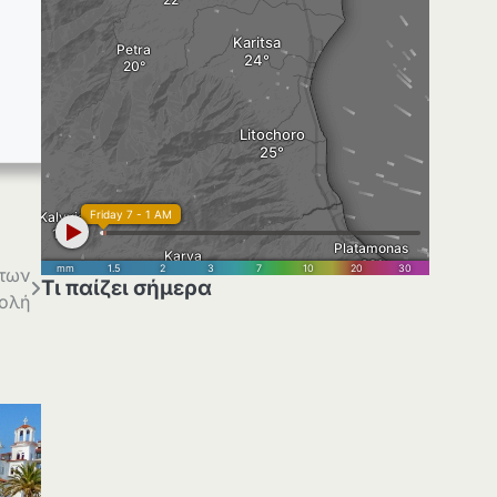
 των
Τι παίζει σήμερα
κολή