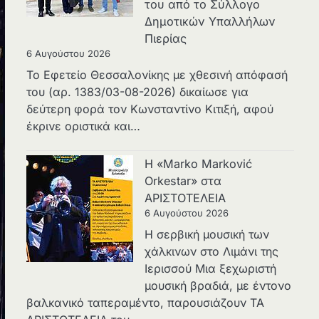
του από το Σύλλογο
Δημοτικών Υπαλλήλων
Πιερίας
6 Αυγούστου 2026
Το Εφετείο Θεσσαλονίκης με χθεσινή απόφασή
του (αρ. 1383/03-08-2026) δικαίωσε για
δεύτερη φορά τον Κωνσταντίνο Κιτιξή, αφού
έκρινε οριστικά και…
Η «Marko Marković
Orkestar» στα
ΑΡΙΣΤΟΤΕΛΕΙΑ
6 Αυγούστου 2026
Η σερβική μουσική των
χάλκινων στο Λιμάνι της
Ιερισσού Μια ξεχωριστή
μουσική βραδιά, με έντονο
βαλκανικό ταπεραμέντο, παρουσιάζουν ΤΑ