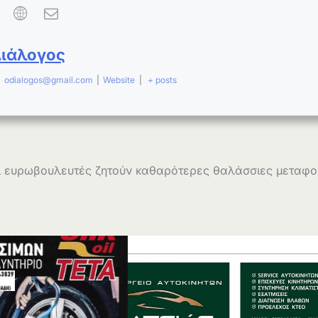
Διάλογος
|
odialogos@gmail.com
|
Website
|
+ posts
ι ευρωβουλευτές ζητούν καθαρότερες θαλάσσιες μεταφ