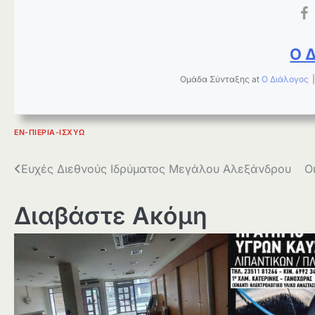
Ο 
Ομάδα Σύνταξης
at
Ο Διάλογος
ΕΝ-ΠΙΕΡΊΑ-ΙΣΧΎΩ
Πλοήγηση
Ευχές Διεθνούς Ιδρύματος Μεγάλου Αλεξάνδρου
Ο
άρθρων
Διαβάστε Ακόμη