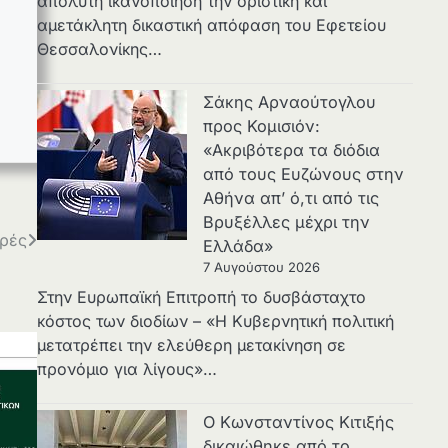
απόλυτη ικανοποίηση την οριστική και
αμετάκλητη δικαστική απόφαση του Εφετείου
Θεσσαλονίκης…
Σάκης Αρναούτογλου
προς Κομισιόν:
«Ακριβότερα τα διόδια
από τους Ευζώνους στην
Αθήνα απ’ ό,τι από τις
Βρυξέλλες μέχρι την
ορές
Ελλάδα»
7 Αυγούστου 2026
Στην Ευρωπαϊκή Επιτροπή το δυσβάσταχτο
κόστος των διοδίων – «Η Κυβερνητική πολιτική
μετατρέπει την ελεύθερη μετακίνηση σε
προνόμιο για λίγους»…
Ο Κωνσταντίνος Κιτιξής
δικαιώθηκε από το