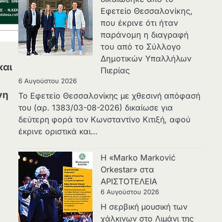
Εφετείο Θεσσαλονίκης,
που έκρινε ότι ήταν
παράνομη η διαγραφή
του από το Σύλλογο
Δημοτικών Υπαλλήλων
και
Πιερίας
6 Αυγούστου 2026
νη
Το Εφετείο Θεσσαλονίκης με χθεσινή απόφασή
του (αρ. 1383/03-08-2026) δικαίωσε για
δεύτερη φορά τον Κωνσταντίνο Κιτιξή, αφού
έκρινε οριστικά και…
Η «Marko Marković
Orkestar» στα
ΑΡΙΣΤΟΤΕΛΕΙΑ
6 Αυγούστου 2026
Η σερβική μουσική των
χάλκινων στο Λιμάνι της