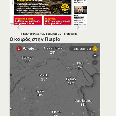
Τα
πρωτοσέλιδα
των
εφημερίδων
-
protoselida
Ο καιρός στην Πιερία