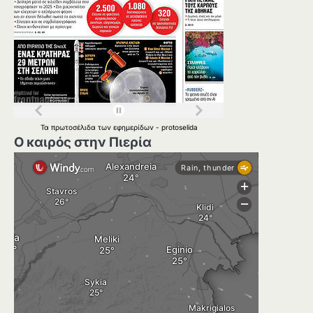
Τα
πρωτοσέλιδα
των
εφημερίδων
-
protoselida
Ο καιρός στην Πιερία