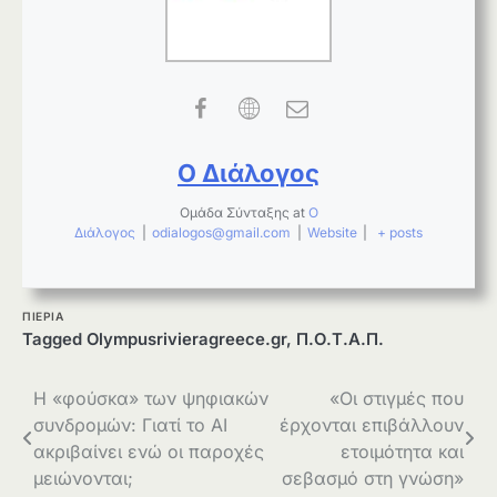
Ο Διάλογος
Ομάδα Σύνταξης
at
Ο
Διάλογος
|
odialogos@gmail.com
|
Website
|
+ posts
ΠΙΕΡΙΑ
Tagged
Olympusrivieragreece.gr
,
Π.Ο.Τ.Α.Π.
Πλοήγηση
Η «φούσκα» των ψηφιακών
«Οι στιγμές που
συνδρομών: Γιατί το AI
έρχονται επιβάλλουν
άρθρων
ακριβαίνει ενώ οι παροχές
ετοιμότητα και
μειώνονται;
σεβασμό στη γνώση»