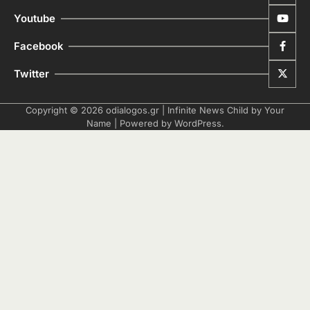
Youtube
Facebook
Twitter
Copyright © 2026
odialogos.gr
| Infinite News Child by
Your
Name
| Powered by
WordPress
.