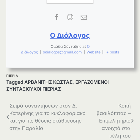
Ο Διάλογος
Ομάδα Σύνταξης
at
Ο
Διάλογος
|
odialogos@gmail.com
|
Website
|
+ posts
ΠΙΕΡΙΑ
Tagged
ΑΡΒΑΝΙΤΗΣ ΚΩΣΤΑΣ
,
ΕΡΓΑΖΟΜΕΝΟΙ
ΣΥΝΤΑΞΙΟΥΧΟΙ ΠΙΕΡΙΑΣ
Πλοήγηση
Σειρά συναντήσεων στον Δ.
Κοπή
Κατερίνης για το κυκλοφοριακό
βασιλόπιτας –
άρθρων
και για τις θέσεις στάθμευσης
Επιμελητήριο
στην Παραλία
ανοιχτό στα
μέλη του