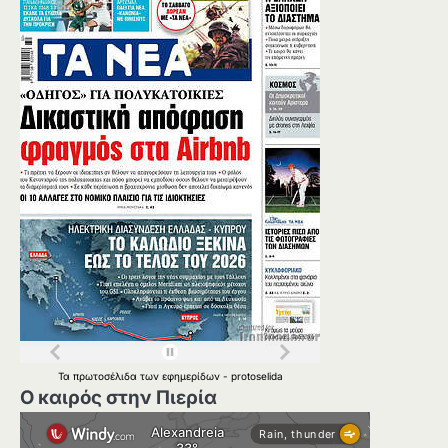
Τα
πρωτοσέλιδα
των
εφημερίδων
-
protoselida
Ο καιρός στην Πιερία