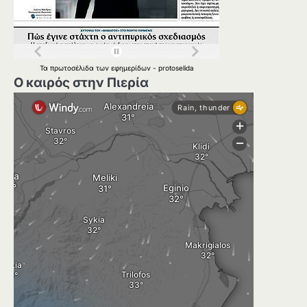
Τα
πρωτοσέλιδα
των
εφημερίδων
-
protoselida
Ο καιρός στην Πιερία