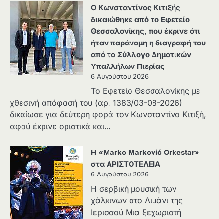
Ο Κωνσταντίνος Κιτιξής
δικαιώθηκε από το Εφετείο
Θεσσαλονίκης, που έκρινε ότι
ήταν παράνομη η διαγραφή του
από το Σύλλογο Δημοτικών
Υπαλλήλων Πιερίας
6 Αυγούστου 2026
Το Εφετείο Θεσσαλονίκης με
χθεσινή απόφασή του (αρ. 1383/03-08-2026)
δικαίωσε για δεύτερη φορά τον Κωνσταντίνο Κιτιξή,
αφού έκρινε οριστικά και…
Η «Marko Marković Orkestar»
στα ΑΡΙΣΤΟΤΕΛΕΙΑ
6 Αυγούστου 2026
Η σερβική μουσική των
χάλκινων στο Λιμάνι της
Ιερισσού Μια ξεχωριστή