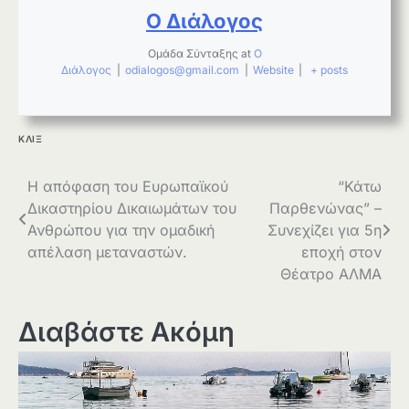
Ο Διάλογος
Ομάδα Σύνταξης
at
Ο
Διάλογος
|
odialogos@gmail.com
|
Website
|
+ posts
ΚΛΙΞ
Πλοήγηση
Η απόφαση του Ευρωπαϊκού
“Κάτω
Δικαστηρίου Δικαιωμάτων του
Παρθενώνας” –
άρθρων
Ανθρώπου για την ομαδική
Συνεχίζει για 5η
απέλαση μεταναστών.
εποχή στον
Θέατρο ΑΛΜΑ
Διαβάστε Ακόμη