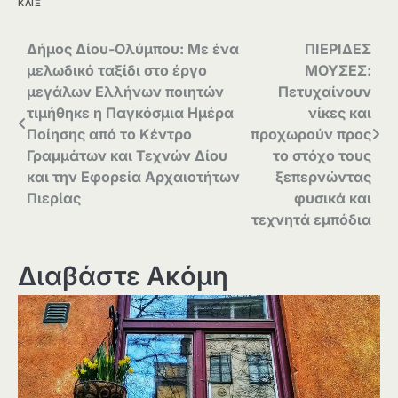
ΚΛΙΞ
Πλοήγηση
Δήμος Δίου-Ολύμπου: Με ένα
ΠΙΕΡΙΔΕΣ
μελωδικό ταξίδι στο έργο
ΜΟΥΣΕΣ:
άρθρων
μεγάλων Ελλήνων ποιητών
Πετυχαίνουν
τιμήθηκε η Παγκόσμια Ημέρα
νίκες και
Ποίησης από το Κέντρο
προχωρούν προς
Γραμμάτων και Τεχνών Δίου
το στόχο τους
και την Εφορεία Αρχαιοτήτων
ξεπερνώντας
Πιερίας
φυσικά και
τεχνητά εμπόδια
Διαβάστε Ακόμη