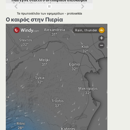
Τα
πρωτοσέλιδα
των
εφημερίδων
-
protoselida
Ο καιρός στην Πιερία