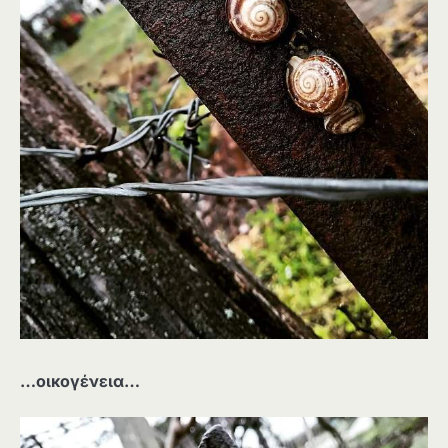
…οικογένεια…