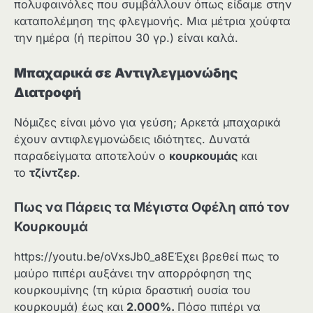
πολυφαινόλες που συμβάλλουν όπως είδαμε στην
καταπολέμηση της φλεγμονής. Μια μέτρια χούφτα
την ημέρα (ή περίπου 30 γρ.) είναι καλά.
Μπαχαρικά
σε Αντιγλεγμονώδης
Διατροφή
Νόμιζες είναι μόνο για γεύση; Αρκετά μπαχαρικά
έχουν αντιφλεγμονώδεις ιδιότητες. Δυνατά
παραδείγματα αποτελούν ο
κουρκουμάς
και
το
τζίντζερ
.
Πως να Πάρεις τα Μέγιστα Οφέλη από τον
Κουρκουμά
https://youtu.be/oVxsJb0_a8EΈχει βρεθεί πως το
μαύρο πιπέρι αυξάνει την απορρόφηση της
κουρκουμίνης (τη κύρια δραστική ουσία του
κουρκουμά) έως και
2.000%.
Πόσο πιπέρι να