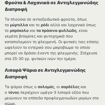
Φρούτα & Λαχανικά σε Αντιγλεγμονώδης
Διατροφή
Τα πλούσια σε αντιοξειδωτικά φρούτα, όπως
τα
μύρτιλλα
και το
ρόδι
αλλά και λαχανικά όπως
το
μπρόκολο
και
τα πράσινα φυλλώδη
, είναι
γεμάτα βιταμίνες και φυτοχημικά που
καταπολεμούν τη φλεγμονή. Οι φυτικές ίνες επίσης
ωφελούν το εντερικό σου μικροβίωμα το οποίο
μπορεί να δράσει έναντι της φλεγμονής. Στόχευσε
στα 25-30 γρ. φυτικών ινών την ημέρα.
Λιπαρά Ψάρια σε Αντιγλεγμονώδης
Διατροφή
Τα ψάρια όπως ο
σολομός
, οι
σαρδέλες
και
ο
τόνος
περιέχουν ωμέγα-3 λιπαρά οξέα που
μειώνουν τα επίπεδα προφλεγμονωδών μορίων στο
σώμα.