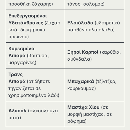
προσθήκη ζάχαρης)
τόνος, σολομός)
Επεξεργασμένοι
Υδατάνθρακες
(ζαχαρ
Ελαιόλαδο
(εξαιρετικά
ωτά, δημητριακά
παρθένο ελαιόλαδο)
πρωϊνού)
Κορεσμένα
Ξηροί Καρποί
(καρύδια,
Λιπαρά
(βούτυρα,
αμύγδαλα)
μαργαρίνες)
Τρανς
Λιπαρά
(οτιδήποτε
Μπαχαρικά
(τζίντζερ,
τηγανίζεται σε
κουρκουμάς)
χρησιμοποιημένο λάδι)
Μαστίχα Χίου
(σε
Αλκοόλ
(αλκοολούχα
μορφή μαστίχας, σε
ποτά)
ρόφημα)