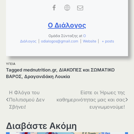
Ο Διάλογος
Ομάδα Σύνταξης
at
Ο
Διάλογος
|
odialogos@gmail.com
|
Website
|
+ posts
ΥΓΕΙΑ
Tagged
mednutrition.gr
,
ΔΙΑΚΟΠΕΣ και ΣΩΜΑΤΙΚΟ
ΒΑΡΟΣ
,
Δραγανιδάκη Λουκία
Πλοήγηση
Η Φλόγα του
Είστε οι Ήρωες της
Πολιτισμού Δεν
καθημερινότητας μας και σας
άρθρων
Σβήνει!
ευγνωμονούμε!
Διαβάστε Ακόμη