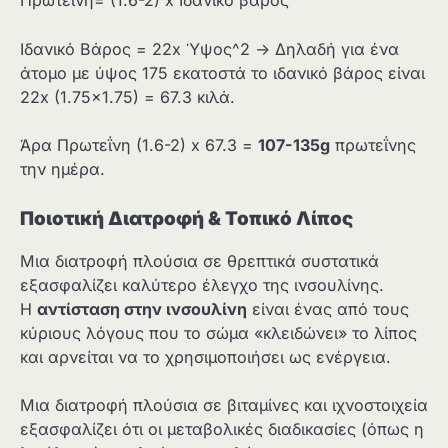
Πρωτεΐνη= (1.6-2) x Ιδανικό βάρος
Ιδανικό Βάρος = 22x Ύψος^2 -> Δηλαδή για ένα
άτομο με ύψος 175 εκατοστά το ιδανικό βάρος είναι
22x (1.75×1.75) = 67.3 κιλά.
Άρα Πρωτεΐνη (1.6-2) x 67.3 =
107-135
g
πρωτεΐνης
την ημέρα.
Ποιοτική Διατροφή & Τοπικό Λίπος
Μια διατροφή πλούσια σε θρεπτικά συστατικά
εξασφαλίζει καλύτερο έλεγχο της ινσουλίνης.
Η
αντίσταση στην ινσουλίνη
είναι ένας από τους
κύριους λόγους που το σώμα «κλειδώνει» το λίπος
και αρνείται να το χρησιμοποιήσει ως ενέργεια.
Μια διατροφή πλούσια σε βιταμίνες και ιχνοστοιχεία
εξασφαλίζει ότι οι μεταβολικές διαδικασίες (όπως η