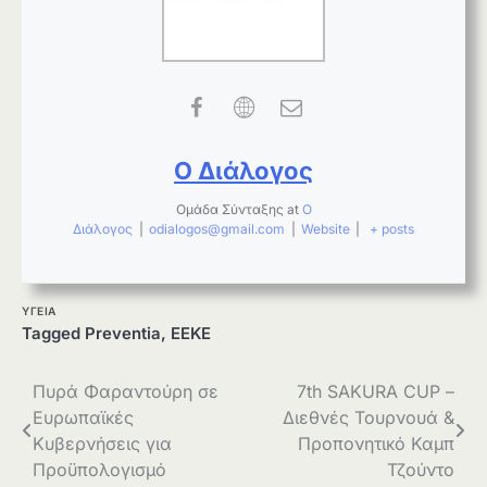
Ο Διάλογος
Ομάδα Σύνταξης
at
Ο
Διάλογος
|
odialogos@gmail.com
|
Website
|
+ posts
ΥΓΕΙΑ
Tagged
Preventia
,
ΕΕΚΕ
Πλοήγηση
Πυρά Φαραντούρη σε
7th SAKURA CUP –
Ευρωπαϊκές
Διεθνές Τουρνουά &
άρθρων
Κυβερνήσεις για
Προπονητικό Καμπ
Προϋπολογισμό
Τζούντο