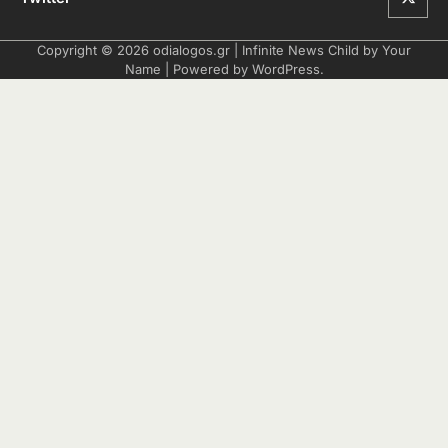
Copyright © 2026
odialogos.gr
| Infinite News Child by
Your
Name
| Powered by
WordPress
.