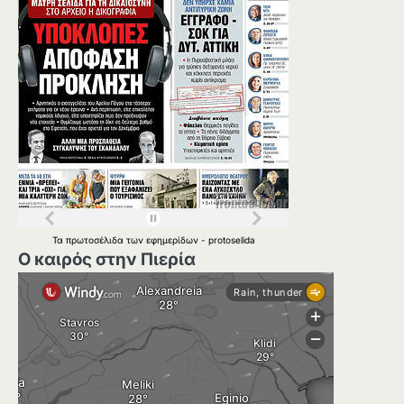
Τα
πρωτοσέλιδα
των
εφημερίδων
-
protoselida
Ο καιρός στην Πιερία