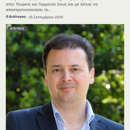
στην Τουρκία και Γερμανία (ίσως και με άλλα) να
αποστρατικοποιήσει το…
Ο Διάλογος
25 Σεπτεμβρίου 2020
ΑΠΟΨΕΙΣ