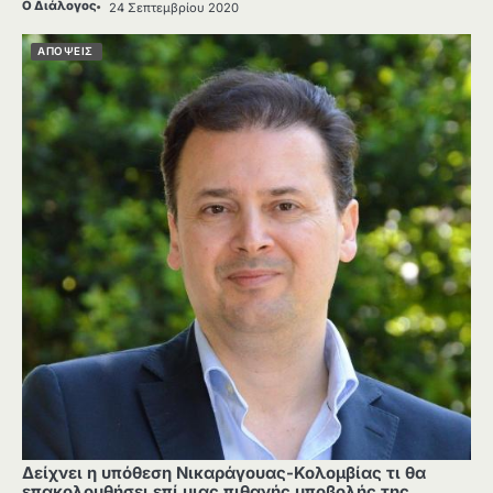
Ο Διάλογος
24 Σεπτεμβρίου 2020
ΑΠΟΨΕΙΣ
Δείχνει η υπόθεση Νικαράγουας-Κολομβίας τι θα
επακολουθήσει επί μιας πιθανής υποβολής της