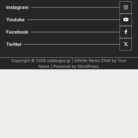
Instagram
Youtube
Facebook
Twitter
Copyright © 2026
odialogos.gr
| Infinite News Child by
Your
Name
| Powered by
WordPress
.