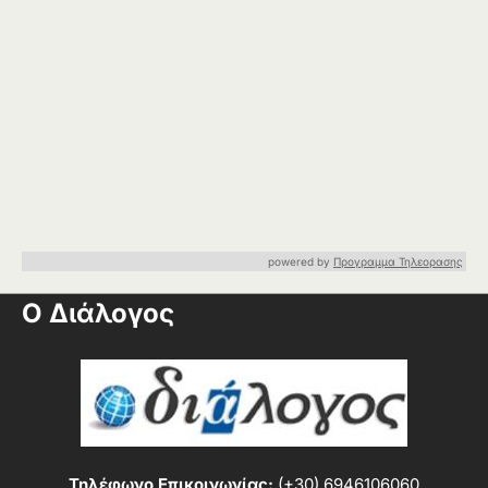
powered by
Προγραμμα Τηλεορασης
Ο Διάλογος
Τηλέφωνο Επικοινωνίας:
(+30) 6946106060