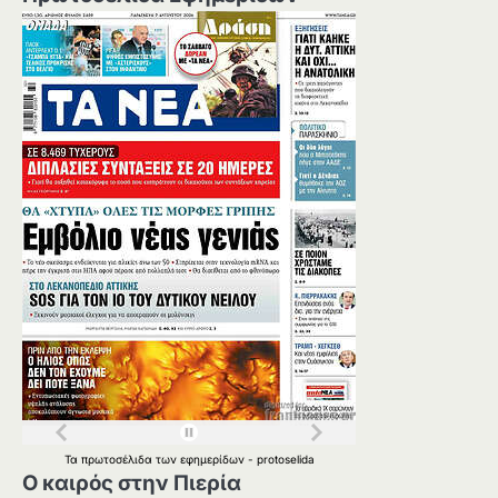
Τα
πρωτοσέλιδα
των
εφημερίδων
-
protoselida
Ο καιρός στην Πιερία