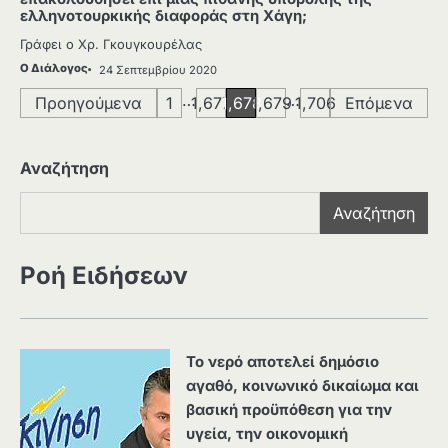
ελληνοτουρκικής διαφοράς στη Χάγη;
Γράφει ο Χρ. Γκουγκουρέλας
Ο Διάλογος
24 Σεπτεμβρίου 2020
Σελιδοποίηση
…
…
Προηγούμενα
1
1,677
1,678
1,679
1,706
Επόμενα
άρθρων
Αναζήτηση
Αναζήτηση
Ροή Ειδήσεων
Το νερό αποτελεί δημόσιο
αγαθό, κοινωνικό δικαίωμα και
βασική προϋπόθεση για την
υγεία, την οικονομική