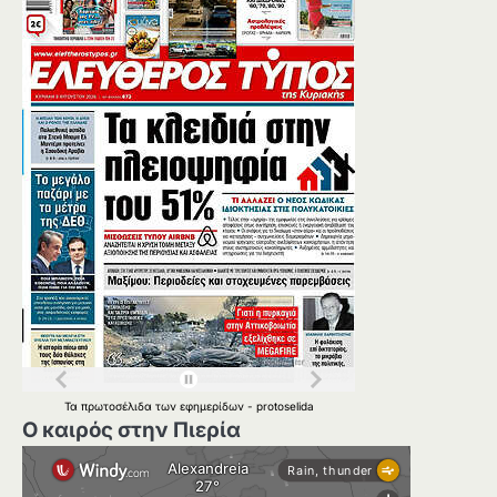
Τα
πρωτοσέλιδα
των
εφημερίδων
-
protoselida
Ο καιρός στην Πιερία