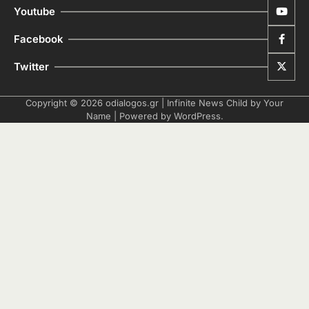
Youtube
Facebook
Twitter
Copyright © 2026
odialogos.gr
| Infinite News Child by
Your
Name
| Powered by
WordPress
.