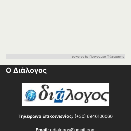
powered by
Προγραμμα Τηλεορασης
Ο Διάλογος
Τηλέφωνο Επικοινωνίας:
(+30) 6946106060
Email:
odialogos@gmail.com