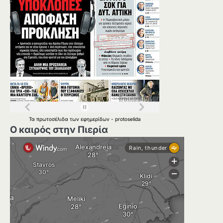
Τα
πρωτοσέλιδα
των
εφημερίδων
-
protoselida
Ο καιρός στην Πιερία