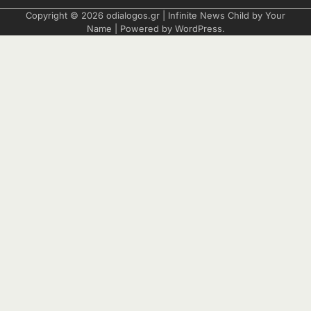
Copyright © 2026
odialogos.gr
| Infinite News Child by
Your
Name
| Powered by
WordPress
.