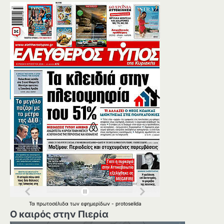
Τα
πρωτοσέλιδα
των
εφημερίδων
-
protoselida
Ο καιρός στην Πιερία