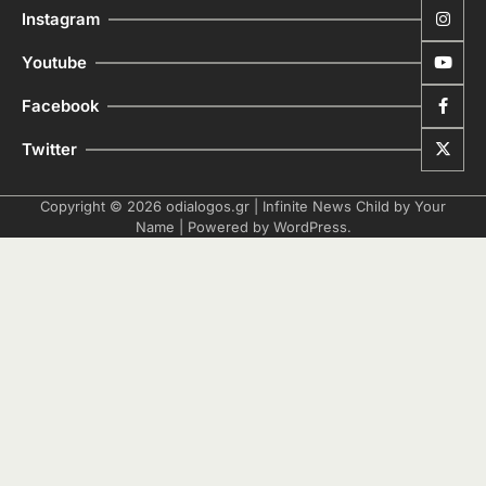
Instagram
Youtube
Facebook
Twitter
Copyright © 2026
odialogos.gr
| Infinite News Child by
Your
Name
| Powered by
WordPress
.