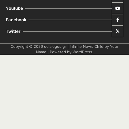
Youtube
Facebook
Twitter
Copyright © 2026
odialogos.gr
| Infinite News Child by
Your
Name
| Powered by
WordPress
.