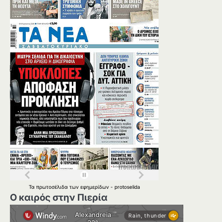
Τα
πρωτοσέλιδα
των
εφημερίδων
-
protoselida
Ο καιρός στην Πιερία