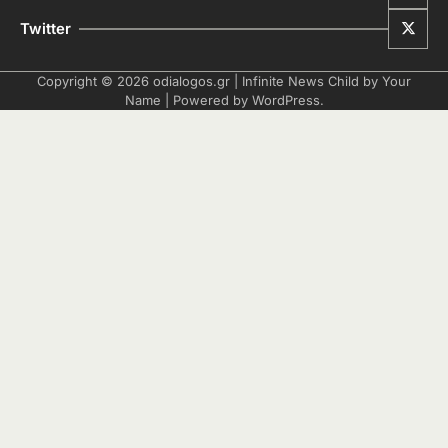
Twitter
Copyright © 2026
odialogos.gr
| Infinite News Child by
Your
Name
| Powered by
WordPress
.