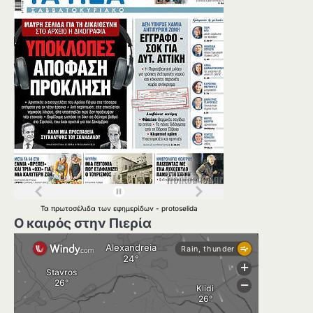
Τα
πρωτοσέλιδα
των
εφημερίδων
-
protoselida
Ο καιρός στην Πιερία