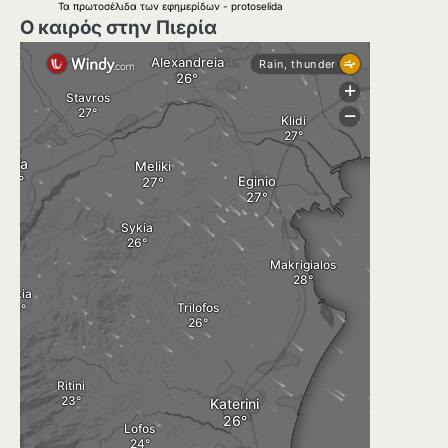
Τα
πρωτοσέλιδα
των
εφημερίδων
-
protoselida
Ο καιρός στην Πιερία