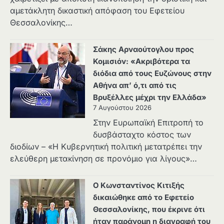
αμετάκλητη δικαστική απόφαση του Εφετείου
Θεσσαλονίκης…
Σάκης Αρναούτογλου προς
Κομισιόν: «Ακριβότερα τα
διόδια από τους Ευζώνους στην
Αθήνα απ’ ό,τι από τις
Βρυξέλλες μέχρι την Ελλάδα»
7 Αυγούστου 2026
Στην Ευρωπαϊκή Επιτροπή το
δυσβάσταχτο κόστος των
διοδίων – «Η Κυβερνητική πολιτική μετατρέπει την
ελεύθερη μετακίνηση σε προνόμιο για λίγους»…
Ο Κωνσταντίνος Κιτιξής
δικαιώθηκε από το Εφετείο
Θεσσαλονίκης, που έκρινε ότι
ήταν παράνομη η διαγραφή του