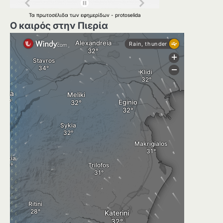
Τα
πρωτοσέλιδα
των
εφημερίδων
-
protoselida
Ο καιρός στην Πιερία