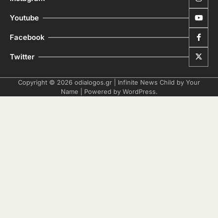
Youtube
Facebook
Twitter
Copyright © 2026
odialogos.gr
| Infinite News Child by
Your
Name
| Powered by
WordPress
.