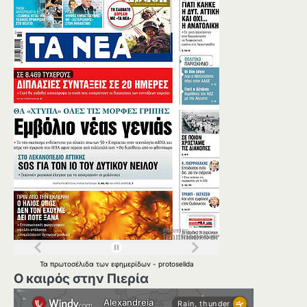
Τα
πρωτοσέλιδα
των
εφημερίδων
-
protoselida
Ο καιρός στην Πιερία