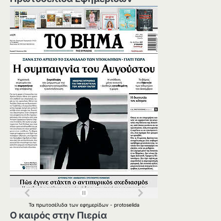
Τα
πρωτοσέλιδα
των
εφημερίδων
-
protoselida
Ο καιρός στην Πιερία