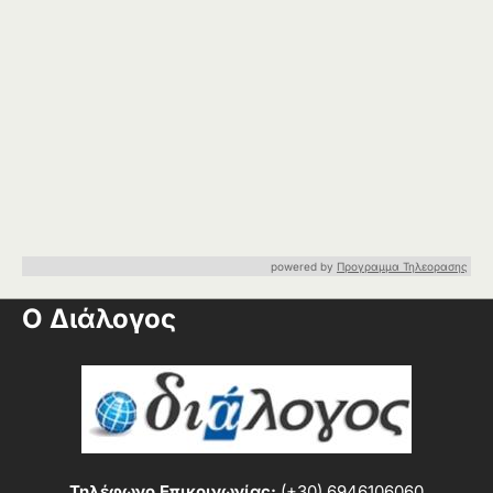
powered by
Προγραμμα Τηλεορασης
Ο Διάλογος
Τηλέφωνο Επικοινωνίας:
(+30) 6946106060