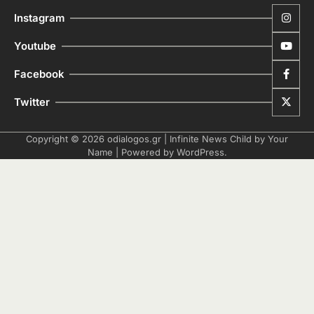
Instagram
Youtube
Facebook
Twitter
Copyright © 2026
odialogos.gr
| Infinite News Child by
Your
Name
| Powered by
WordPress
.