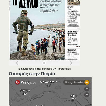
Τα
πρωτοσέλιδα
των
εφημερίδων
-
protoselida
Ο καιρός στην Πιερία