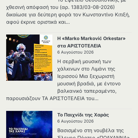
χθεσινή απόφασή του (αρ. 1383/03-08-2026)
δικαίωσε για δεύτερη φορά τον Κωνσταντίνο Κιτιξή,
αφού έκρινε οριστικά και…
Η «Marko Marković Orkestar»
στα ΑΡΙΣΤΟΤΕΛΕΙΑ
6 Αυγούστου 2026
Η σερβική μουσική των
χάλκινων στο Λιμάνι της
Ιερισσού Μια ξεχωριστή
μουσική βραδιά, με έντονο
βαλκανικό ταπεραμέντο,
παρουσιάζουν ΤΑ ΑΡΙΣΤΟΤΕΛΕΙΑ του…
Το Παιχνίδι της Χαράς
6 Αυγούστου 2026
Βασισμένο στη νουβέλα της
Έλενορ Πόρτερ «ΠΟΛΥΑΝΝΑ»