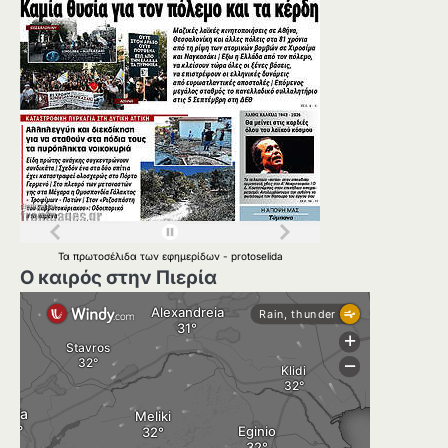
Τα
πρωτοσέλιδα
των
εφημερίδων
-
protoselida
Ο καιρός στην Πιερία