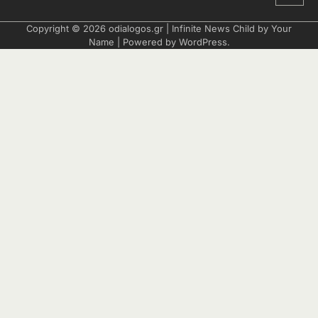
Copyright © 2026
odialogos.gr
| Infinite News Child by
Your
Name
| Powered by
WordPress
.