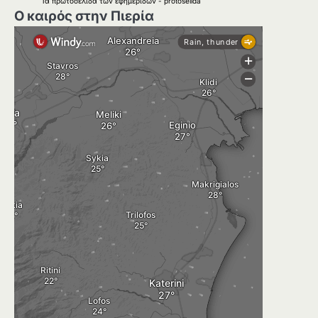
Τα
πρωτοσέλιδα
των
εφημερίδων
-
protoselida
Ο καιρός στην Πιερία