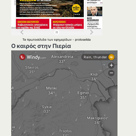
Τα
πρωτοσέλιδα
των
εφημερίδων
-
protoselida
Ο καιρός στην Πιερία