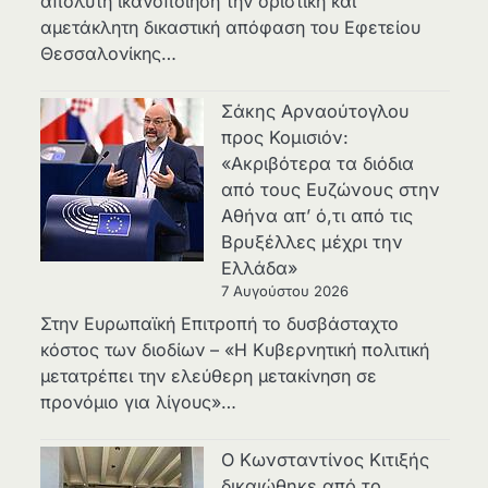
απόλυτη ικανοποίηση την οριστική και
αμετάκλητη δικαστική απόφαση του Εφετείου
Θεσσαλονίκης…
Σάκης Αρναούτογλου
προς Κομισιόν:
«Ακριβότερα τα διόδια
από τους Ευζώνους στην
Αθήνα απ’ ό,τι από τις
Βρυξέλλες μέχρι την
Ελλάδα»
7 Αυγούστου 2026
Στην Ευρωπαϊκή Επιτροπή το δυσβάσταχτο
κόστος των διοδίων – «Η Κυβερνητική πολιτική
μετατρέπει την ελεύθερη μετακίνηση σε
προνόμιο για λίγους»…
Ο Κωνσταντίνος Κιτιξής
δικαιώθηκε από το