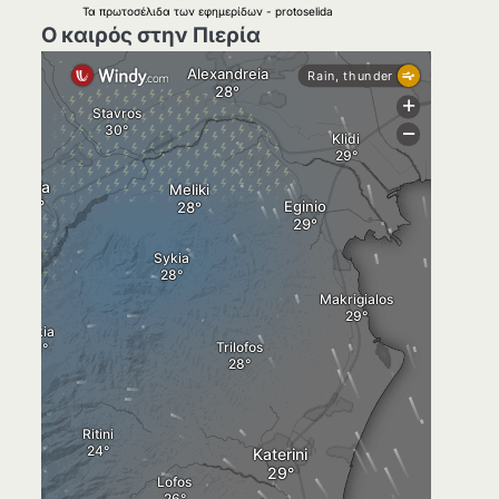
Τα
πρωτοσέλιδα
των
εφημερίδων
-
protoselida
Ο καιρός στην Πιερία