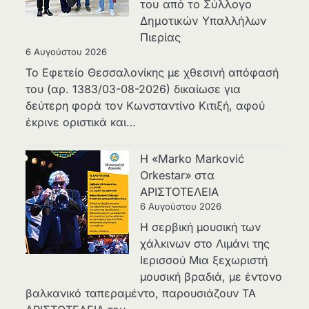
του από το Σύλλογο
Δημοτικών Υπαλλήλων
Πιερίας
6 Αυγούστου 2026
Το Εφετείο Θεσσαλονίκης με χθεσινή απόφασή
του (αρ. 1383/03-08-2026) δικαίωσε για
δεύτερη φορά τον Κωνσταντίνο Κιτιξή, αφού
έκρινε οριστικά και…
Η «Marko Marković
Orkestar» στα
ΑΡΙΣΤΟΤΕΛΕΙΑ
6 Αυγούστου 2026
Η σερβική μουσική των
χάλκινων στο Λιμάνι της
Ιερισσού Μια ξεχωριστή
μουσική βραδιά, με έντονο
βαλκανικό ταπεραμέντο, παρουσιάζουν ΤΑ