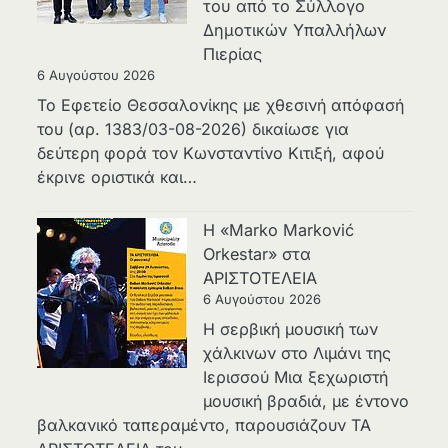
του από το Σύλλογο
Δημοτικών Υπαλλήλων
Πιερίας
6 Αυγούστου 2026
Το Εφετείο Θεσσαλονίκης με χθεσινή απόφασή
του (αρ. 1383/03-08-2026) δικαίωσε για
δεύτερη φορά τον Κωνσταντίνο Κιτιξή, αφού
έκρινε οριστικά και…
Η «Marko Marković
Orkestar» στα
ΑΡΙΣΤΟΤΕΛΕΙΑ
6 Αυγούστου 2026
Η σερβική μουσική των
χάλκινων στο Λιμάνι της
Ιερισσού Μια ξεχωριστή
μουσική βραδιά, με έντονο
βαλκανικό ταπεραμέντο, παρουσιάζουν ΤΑ