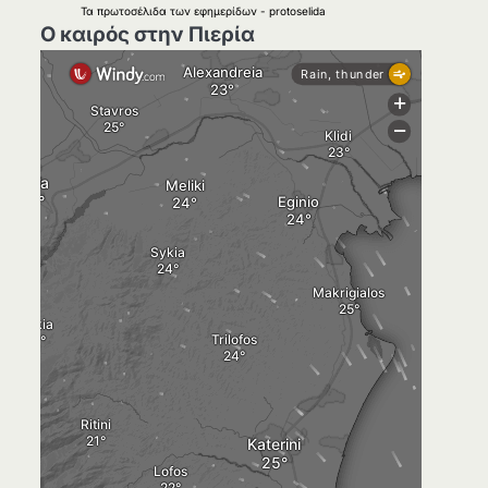
Τα
πρωτοσέλιδα
των
εφημερίδων
-
protoselida
Ο καιρός στην Πιερία