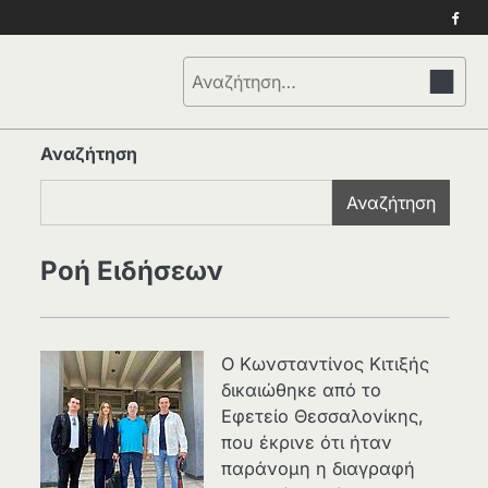
Face
Αναζήτηση
για:
Αναζήτηση
Αναζήτηση
Ροή Ειδήσεων
Ο Κωνσταντίνος Κιτιξής
δικαιώθηκε από το
Εφετείο Θεσσαλονίκης,
που έκρινε ότι ήταν
παράνομη η διαγραφή