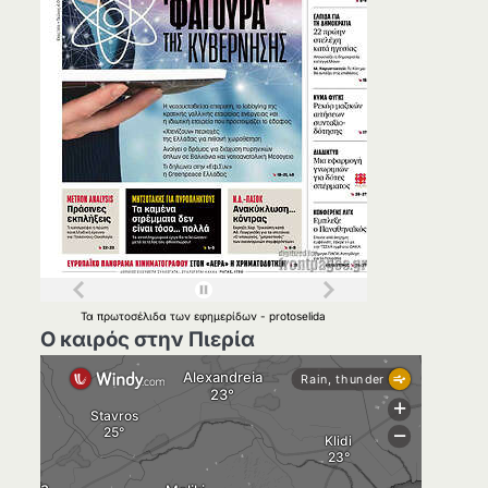
Τα
πρωτοσέλιδα
των
εφημερίδων
-
protoselida
Ο καιρός στην Πιερία