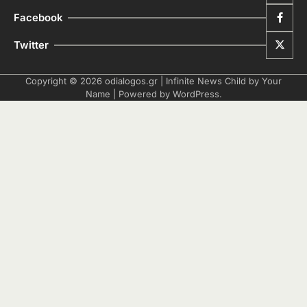
Facebook
Twitter
Copyright © 2026
odialogos.gr
| Infinite News Child by
Your
Name
| Powered by
WordPress
.