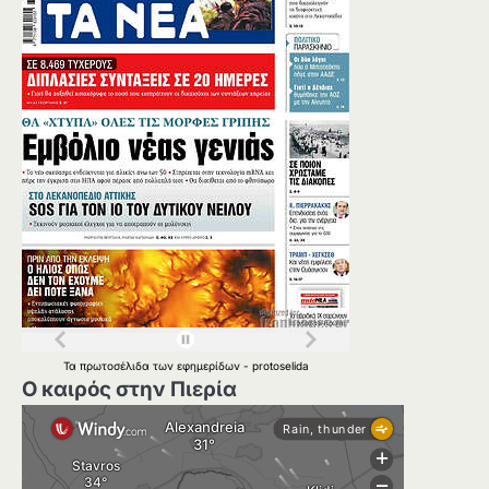
Τα
πρωτοσέλιδα
των
εφημερίδων
-
protoselida
Ο καιρός στην Πιερία