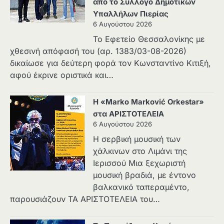
από το Σύλλογο Δημοτικών
Υπαλλήλων Πιερίας
6 Αυγούστου 2026
Το Εφετείο Θεσσαλονίκης με
χθεσινή απόφασή του (αρ. 1383/03-08-2026)
δικαίωσε για δεύτερη φορά τον Κωνσταντίνο Κιτιξή,
αφού έκρινε οριστικά και…
Η «Marko Marković Orkestar»
στα ΑΡΙΣΤΟΤΕΛΕΙΑ
6 Αυγούστου 2026
Η σερβική μουσική των
χάλκινων στο Λιμάνι της
Ιερισσού Μια ξεχωριστή
μουσική βραδιά, με έντονο
βαλκανικό ταπεραμέντο,
παρουσιάζουν ΤΑ ΑΡΙΣΤΟΤΕΛΕΙΑ του…