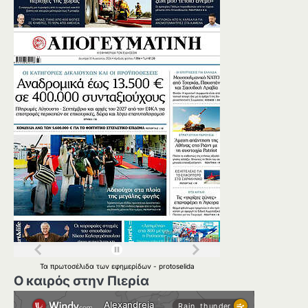
Τα
πρωτοσέλιδα
των
εφημερίδων
-
protoselida
Ο καιρός στην Πιερία