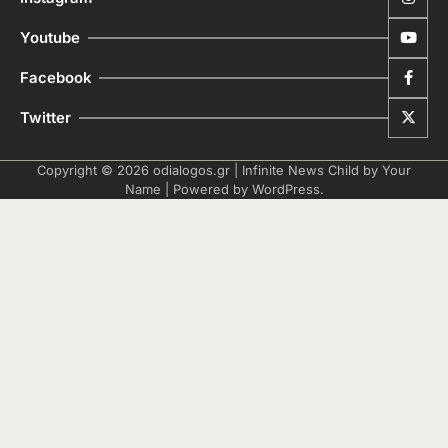
Youtube
Facebook
Twitter
Copyright © 2026
odialogos.gr
| Infinite News Child by
Your
Name
| Powered by
WordPress
.